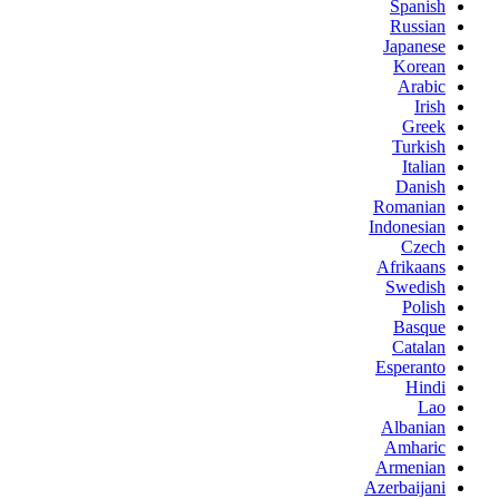
Spanish
Russian
Japanese
Korean
Arabic
Irish
Greek
Turkish
Italian
Danish
Romanian
Indonesian
Czech
Afrikaans
Swedish
Polish
Basque
Catalan
Esperanto
Hindi
Lao
Albanian
Amharic
Armenian
Azerbaijani