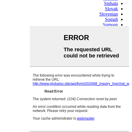
Sinhala
Slovak
Slovenian
Somali
Samoan
Scots Gaelic
Shona
Sindhi
Sundanese
Swahili
Tajik
Tamil
Telugu
Thai
Ukrainian
Urdu
Uzbek
Vietnamese
Welsh
Xhosa
Yiddish
Yoruba
Zulu
Kinyarwanda
Tatar