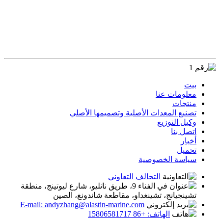
تواصل معنا
بيت
معلومات عنا
منتجات
تصنيع المعدات الأصلية وتصميمها الأصلي
وكيل التوزيع
اتصل بنا
أخبار
تحميل
سياسة الخصوصية
التحالف التعاوني
في الفناء 9، طريق نانليو، شارع ليوتينج، منطقة
تشينجيانج، تشينغداو، مقاطعة شاندونغ، الصين
E-mail: andyzhang@alastin-marine.com
الهاتف: +86 15806581717