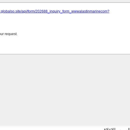
لهروب للإغلاق