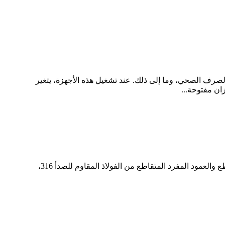
الصرف الصحي، وما إلى ذلك. عند تشغيل هذه الأجهزة، يتغير
ان مفتوحة...
في عمليات إرساء القوارب، تؤثر موثوقية ومتانة الأعمدة بشكل مباشر على سلامة العملية. يُصنع كل من العمود المزدوج المتقاطع والعمود المفرد المتقاطع من الفولاذ المقاوم للصدأ 316،