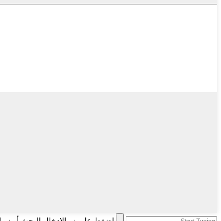
اضغط على زر الإدخال للبحث أو زر ا