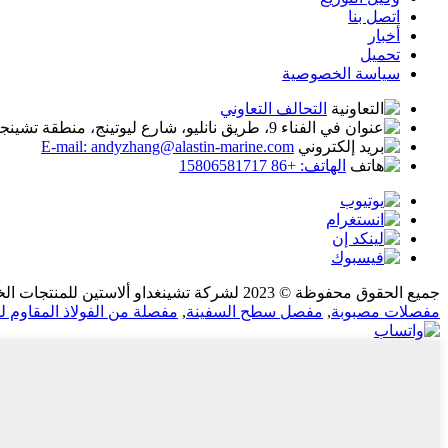
اتصل بنا
أخبار
تحميل
سياسة الخصوصية
التحالف التعاوني
في الفناء 9، طريق نانليو، شارع ليوتينج، منطقة تشينجيانج، تشينغداو، مقاطعة شاندونغ، الصين
E-mail: andyzhang@alastin-marine.com
الهاتف: +86 15806581717
جميع الحقوق محفوظة © 2023 لشركة تشينغداو ألاستين للمنتجات الخارجية المحدودة.
مفصلات مصبوبة
,
مفصل سطح السفينة
,
مفصلة من الفولاذ المقاوم 