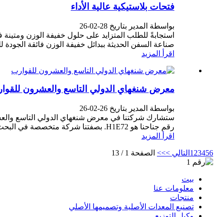
فتحات بلاستيكية عالية الأداء
بواسطة المدير بتاريخ 28-02-26
استجابةً للطلب المتزايد على حلول خفيفة الوزن ومتينة 
صناعة السفن الحديثة ببدائل خفيفة الوزن فائقة الجودة للمو
اقرأ المزيد
معرض شنغهاي الدولي التاسع والعشرون للقوا
بواسطة المدير بتاريخ 26-02-26
رقم جناحنا هو H1E72. بصفتنا شركة متخصصة في البحث والتطوير...
اقرأ المزيد
6
5
4
3
2
1
التالي >
>>
الصفحة 1 / 13
بيت
معلومات عنا
منتجات
تصنيع المعدات الأصلية وتصميمها الأصلي
وكيل التوزيع