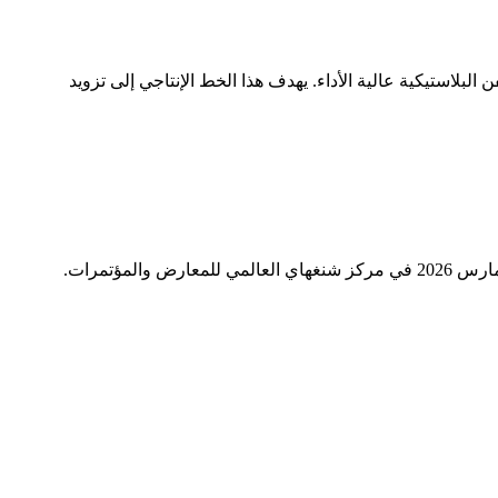
لاستيكية عالية الأداء. يهدف هذا الخط الإنتاجي إلى تزويد
ستشارك شركتنا في معرض شنغهاي الدولي التاسع والعشرين للقوارب في شنغهاي. سيُقام المعرض في الفترة من 29 إلى 31 مارس 2026 في مركز شنغهاي العالمي للمعارض والمؤتمرات.