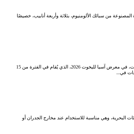
صنوعة من سبائك الألومنيوم، بثلاثة وأربعة أنابيب، خصيصًا
ستشارك شركة تشينغداو ألاستين للمنتجات الخارجية المحدودة، وهي شركة متخصصة في تصنيع معدات السفن وملحقات اليخوت، في معرض آسيا لليخوت 2026، الذي يُقام في الفترة من 15
يئات البحرية، وهي مناسبة للاستخدام عند مخارج الجدران أو