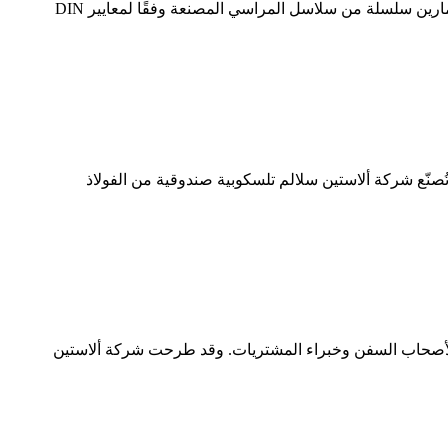
في أنظمة ربط وتثبيت السفن، تؤثر موثوقية سلاسل المراسي بشكل مباشر على سلامة وكفاءة العمليات. تقدم شركة ألاستين مارين سلسلة من سلاسل المراسي المصنعة وفقًا لمعايير DIN
تُصنّع شركة ألاستين سلالم تلسكوبية صندوقية من الفولاذ
غل لأصحاب السفن وخبراء المشتريات. وقد طرحت شركة ألاستين